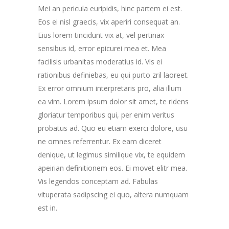
Mei an pericula euripidis, hinc partem ei est.
Eos ei nisl graecis, vix aperiri consequat an.
Eius lorem tincidunt vix at, vel pertinax
sensibus id, error epicurei mea et. Mea
facilisis urbanitas moderatius id. Vis ei
rationibus definiebas, eu qui purto zril laoreet.
Ex error omnium interpretaris pro, alia illum
ea vim. Lorem ipsum dolor sit amet, te ridens
gloriatur temporibus qui, per enim veritus
probatus ad. Quo eu etiam exerci dolore, usu
ne omnes referrentur. Ex eam diceret
denique, ut legimus similique vix, te equidem
apeirian definitionem eos. Ei movet elitr mea.
Vis legendos conceptam ad. Fabulas
vituperata sadipscing ei quo, altera numquam
est in.