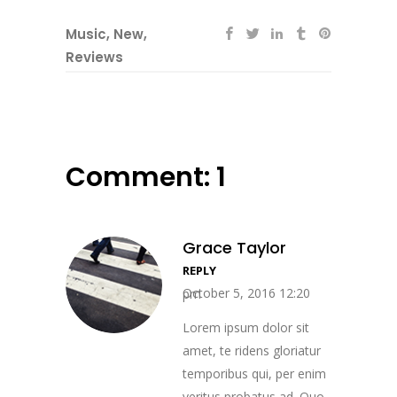
Music
,
New
,
Reviews
Comment: 1
Grace Taylor
REPLY
October 5, 2016 12:20 pm
Lorem ipsum dolor sit
amet, te ridens gloriatur
temporibus qui, per enim
veritus probatus ad. Quo