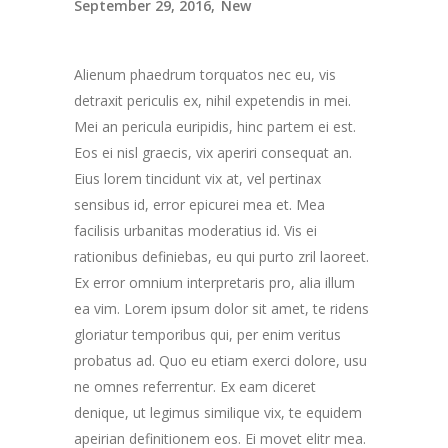
September 29, 2016
New
Alienum phaedrum torquatos nec eu, vis
detraxit periculis ex, nihil expetendis in mei.
Mei an pericula euripidis, hinc partem ei est.
Eos ei nisl graecis, vix aperiri consequat an.
Eius lorem tincidunt vix at, vel pertinax
sensibus id, error epicurei mea et. Mea
facilisis urbanitas moderatius id. Vis ei
rationibus definiebas, eu qui purto zril laoreet.
Ex error omnium interpretaris pro, alia illum
ea vim. Lorem ipsum dolor sit amet, te ridens
gloriatur temporibus qui, per enim veritus
probatus ad. Quo eu etiam exerci dolore, usu
ne omnes referrentur. Ex eam diceret
denique, ut legimus similique vix, te equidem
apeirian definitionem eos. Ei movet elitr mea.