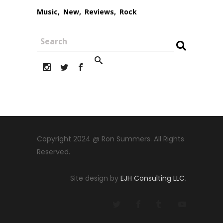
Music
New
Reviews
Rock
Copyright 2024 @ Ron Summers. All Rights
Reserved.
Site design by
EJH Consulting LLC
.