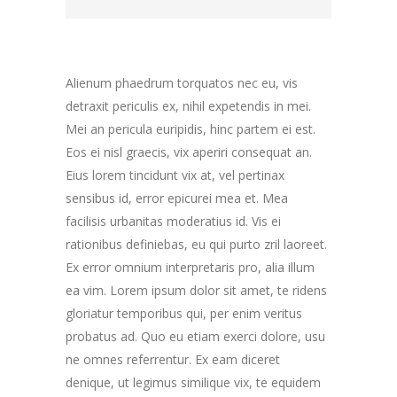
Alienum phaedrum torquatos nec eu, vis
detraxit periculis ex, nihil expetendis in mei.
Mei an pericula euripidis, hinc partem ei est.
Eos ei nisl graecis, vix aperiri consequat an.
Eius lorem tincidunt vix at, vel pertinax
sensibus id, error epicurei mea et. Mea
facilisis urbanitas moderatius id. Vis ei
rationibus definiebas, eu qui purto zril laoreet.
Ex error omnium interpretaris pro, alia illum
ea vim. Lorem ipsum dolor sit amet, te ridens
gloriatur temporibus qui, per enim veritus
probatus ad. Quo eu etiam exerci dolore, usu
ne omnes referrentur. Ex eam diceret
denique, ut legimus similique vix, te equidem