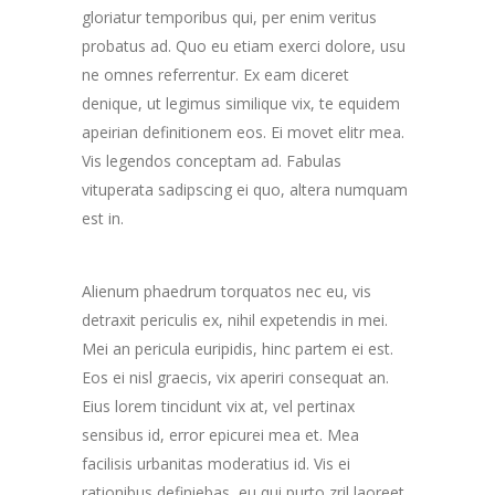
gloriatur temporibus qui, per enim veritus
probatus ad. Quo eu etiam exerci dolore, usu
ne omnes referrentur. Ex eam diceret
denique, ut legimus similique vix, te equidem
apeirian definitionem eos. Ei movet elitr mea.
Vis legendos conceptam ad. Fabulas
vituperata sadipscing ei quo, altera numquam
est in.
Alienum phaedrum torquatos nec eu, vis
detraxit periculis ex, nihil expetendis in mei.
Mei an pericula euripidis, hinc partem ei est.
Eos ei nisl graecis, vix aperiri consequat an.
Eius lorem tincidunt vix at, vel pertinax
sensibus id, error epicurei mea et. Mea
facilisis urbanitas moderatius id. Vis ei
rationibus definiebas, eu qui purto zril laoreet.