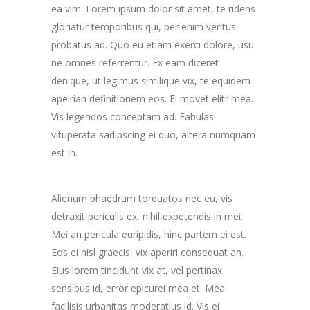
ea vim. Lorem ipsum dolor sit amet, te ridens
gloriatur temporibus qui, per enim veritus
probatus ad. Quo eu etiam exerci dolore, usu
ne omnes referrentur. Ex eam diceret
denique, ut legimus similique vix, te equidem
apeirian definitionem eos. Ei movet elitr mea.
Vis legendos conceptam ad. Fabulas
vituperata sadipscing ei quo, altera numquam
est in.
Alienum phaedrum torquatos nec eu, vis
detraxit periculis ex, nihil expetendis in mei.
Mei an pericula euripidis, hinc partem ei est.
Eos ei nisl graecis, vix aperiri consequat an.
Eius lorem tincidunt vix at, vel pertinax
sensibus id, error epicurei mea et. Mea
facilisis urbanitas moderatius id. Vis ei