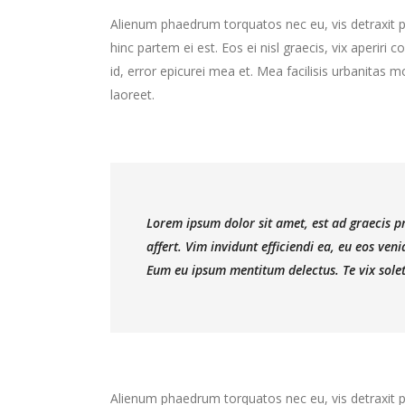
Alienum phaedrum torquatos nec eu, vis detraxit peri
hinc partem ei est. Eos ei nisl graecis, vix aperiri 
id, error epicurei mea et. Mea facilisis urbanitas mo
laoreet.
Lorem ipsum dolor sit amet, est ad graecis pr
affert. Vim invidunt efficiendi ea, eu eos ve
Eum eu ipsum mentitum delectus. Te vix solet
Alienum phaedrum torquatos nec eu, vis detraxit peri