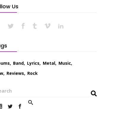
llow Us
ags
bums
Band
Lyrics
Metal
Music
ew
Reviews
Rock