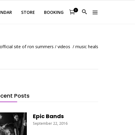
0
ENDAR
STORE
BOOKING
official site of ron summers
/
videos
/
music heals
cent Posts
Epic Bands
September 22, 2016