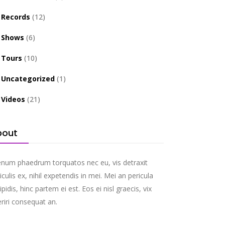
Records
(12)
Shows
(6)
Tours
(10)
Uncategorized
(1)
Videos
(21)
bout
enum phaedrum torquatos nec eu, vis detraxit
iculis ex, nihil expetendis in mei. Mei an pericula
ipidis, hinc partem ei est. Eos ei nisl graecis, vix
riri consequat an.