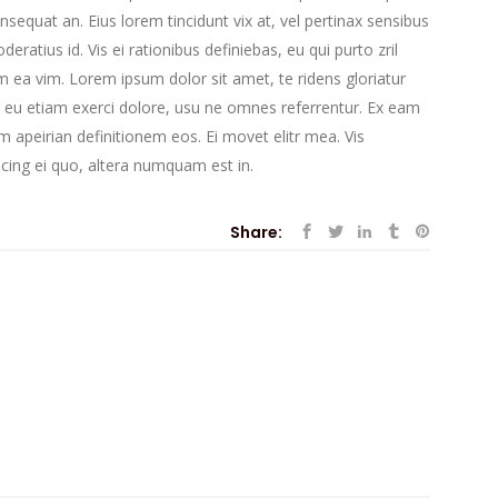
consequat an. Eius lorem tincidunt vix at, vel pertinax sensibus
deratius id. Vis ei rationibus definiebas, eu qui purto zril
lum ea vim. Lorem ipsum dolor sit amet, te ridens gloriatur
 eu etiam exerci dolore, usu ne omnes referrentur. Ex eam
em apeirian definitionem eos. Ei movet elitr mea. Vis
cing ei quo, altera numquam est in.
Share: