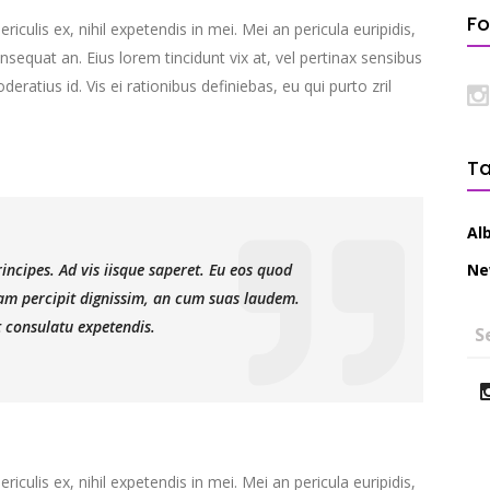
Fo
culis ex, nihil expetendis in mei. Mei an pericula euripidis,
consequat an. Eius lorem tincidunt vix at, vel pertinax sensibus
deratius id. Vis ei rationibus definiebas, eu qui purto zril
T
Al
N
incipes. Ad vis iisque saperet. Eu eos quod
niam percipit dignissim, an cum suas laudem.
 consulatu expetendis.
culis ex, nihil expetendis in mei. Mei an pericula euripidis,