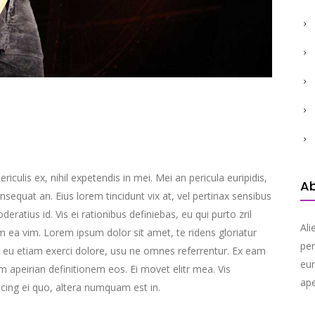
culis ex, nihil expetendis in mei. Mei an pericula euripidis,
A
consequat an. Eius lorem tincidunt vix at, vel pertinax sensibus
deratius id. Vis ei rationibus definiebas, eu qui purto zril
Ali
lum ea vim. Lorem ipsum dolor sit amet, te ridens gloriatur
per
 eu etiam exerci dolore, usu ne omnes referrentur. Ex eam
eur
em apeirian definitionem eos. Ei movet elitr mea. Vis
ape
cing ei quo, altera numquam est in.