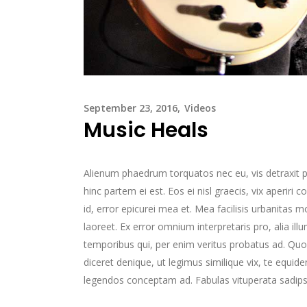
September 23, 2016
Videos
Music Heals
Alienum phaedrum torquatos nec eu, vis detraxit peri
hinc partem ei est. Eos ei nisl graecis, vix aperiri 
id, error epicurei mea et. Mea facilisis urbanitas mo
laoreet. Ex error omnium interpretaris pro, alia il
temporibus qui, per enim veritus probatus ad. Quo
diceret denique, ut legimus similique vix, te equid
legendos conceptam ad. Fabulas vituperata sadips