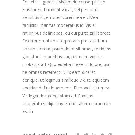
Eos ei nisl graecis, vix aperiri consequat an.
Eius lorem tincidunt vix at, vel pertinax
sensibus id, error epicurei mea et. Mea
facilisis urbanitas moderatius id. Vis ei
rationibus definiebas, eu qui purto zril laoreet.
Ex error omnium interpretaris pro, alia illum
ea vim. Lorem ipsum dolor sit amet, te ridens
gloriatur temporibus qui, per enim veritus
probatus ad. Quo eu etiam exerci dolore, usu
ne omnes referrentur. Ex eam diceret
denique, ut legimus similique vix, te equidem
apeirian definitionem eos. Ei movet elitr mea.
Vis legendos conceptam ad. Fabulas
vituperata sadipscing ei quo, altera numquam
est in.