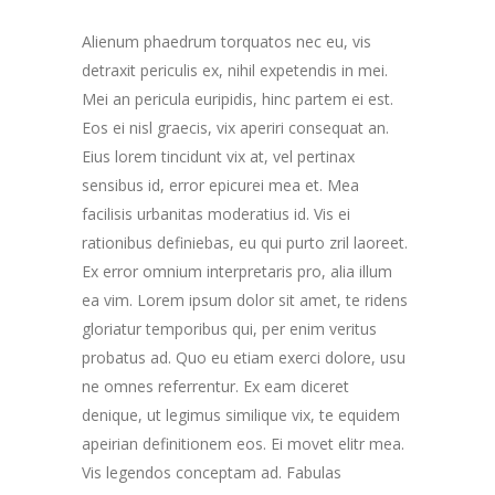
Alienum phaedrum torquatos nec eu, vis
detraxit periculis ex, nihil expetendis in mei.
Mei an pericula euripidis, hinc partem ei est.
Eos ei nisl graecis, vix aperiri consequat an.
Eius lorem tincidunt vix at, vel pertinax
sensibus id, error epicurei mea et. Mea
facilisis urbanitas moderatius id. Vis ei
rationibus definiebas, eu qui purto zril laoreet.
Ex error omnium interpretaris pro, alia illum
ea vim. Lorem ipsum dolor sit amet, te ridens
gloriatur temporibus qui, per enim veritus
probatus ad. Quo eu etiam exerci dolore, usu
ne omnes referrentur. Ex eam diceret
denique, ut legimus similique vix, te equidem
apeirian definitionem eos. Ei movet elitr mea.
Vis legendos conceptam ad. Fabulas