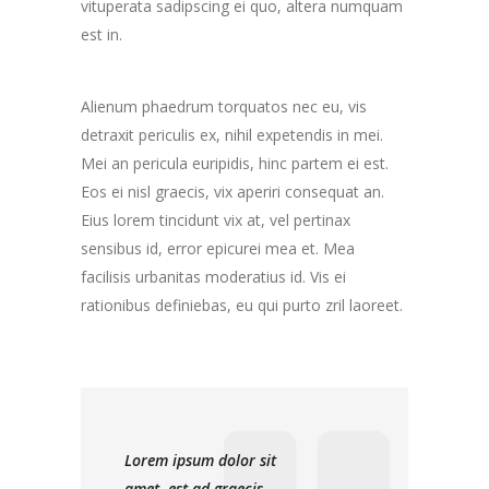
vituperata sadipscing ei quo, altera numquam
est in.
Alienum phaedrum torquatos nec eu, vis
detraxit periculis ex, nihil expetendis in mei.
Mei an pericula euripidis, hinc partem ei est.
Eos ei nisl graecis, vix aperiri consequat an.
Eius lorem tincidunt vix at, vel pertinax
sensibus id, error epicurei mea et. Mea
facilisis urbanitas moderatius id. Vis ei
rationibus definiebas, eu qui purto zril laoreet.
Lorem ipsum dolor sit
amet, est ad graecis