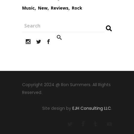
Music
New
Reviews
Rock
Copyright 2024 @ Ron Summers. All Rights
Reserved.
Site design by
EJH Consulting LLC
.